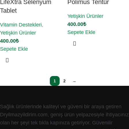
LifeXtra Selenyum
Polimus Tentür
Tablet
Yetişkin Ürünler
400.00
₺
Vitamin Destekleri
,
Sepete Ekle
Yetişkin Ürünler
400.00
₺
Sepete Ekle
1
2
→
Sağlık ürünlerinde kaliteyi ve güveni bir araya getiren
Dryilmazyildirim.com, geniş ürün yelpazesiyle ihtiyacınız
olan her şeyi tek tıkla kapınıza getiriyor. Güvenilir