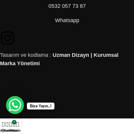
0532 057 73 87
Whatsapp
Tasarım ve kodlama :
Uzman Dizayn | Kurumsal
Marka Yönetimi
Bize Yazın..!
0
ağaza
Filtreler
Favoriler
Sepet
Hesabım