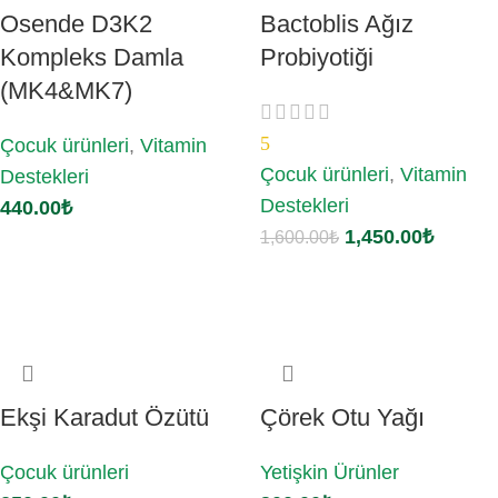
Osende D3K2
Bactoblis Ağız
Kompleks Damla
Probiyotiği
(MK4&MK7)
5
Çocuk ürünleri
,
Vitamin
Çocuk ürünleri
,
Vitamin
Destekleri
Destekleri
440.00
₺
1,450.00
₺
1,600.00
₺
Sepete Ekle
Sepete Ekle
Ekşi Karadut Özütü
Çörek Otu Yağı
Çocuk ürünleri
Yetişkin Ürünler