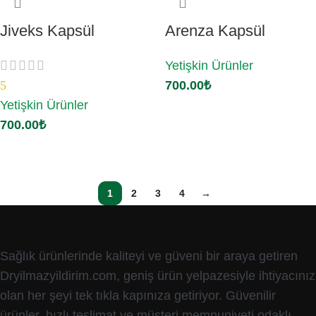
Jiveks Kapsül
Arenza Kapsül
Yetişkin Ürünler
5
700.00
₺
Yetişkin Ürünler
Sepete Ekle
700.00
₺
Sepete Ekle
1
2
3
4
→
Sağlık ürünlerinde kaliteyi ve güveni bir araya getiren
Dryilmazyildirim.com, geniş ürün yelpazesiyle ihtiyacınız
olan her şeyi tek tıkla kapınıza getiriyor. Güvenilir
ürünler, hızlı teslimat ve müşteri memnuniyeti odaklı