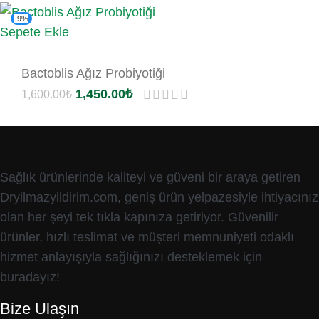
-9%
Sepete Ekle
Bactoblis Ağız Probiyotiği
1,450.00
₺
1,600.00
₺
Sağlık ürünlerinde kaliteyi ve güveni bir araya getiren
Dryilmazyildirim.com, geniş ürün yelpazesiyle ihtiyacınız
olan her şeyi tek tıkla kapınıza getiriyor. Güvenilir
ürünler, hızlı teslimat ve müşteri memnuniyeti odaklı
hizmet anlayışıyla sağlığınızı desteklemek için
buradayız!
Bize Ulaşın