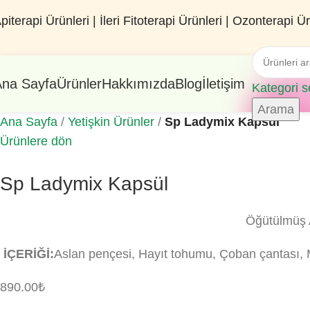
piterapi Ürünleri | İleri Fitoterapi Ürünleri | Ozonterapi Ür
Ana Sayfa
Ürünler
Hakkımızda
Blog
İletişim
Kategori s
Arama
Ana Sayfa
Yetişkin Ürünler
Sp Ladymix Kapsül
Ürünlere dön
Sp Ladymix Kapsül
Öğütülmüş A
İÇERİĞİ:
Aslan pençesi, Hayıt tohumu, Çoban çantası, May
890.00
₺