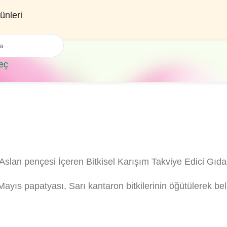
ünleri
eç
slan pençesi İçeren Bitkisel Karışım Takviye Edici Gıd
ıs papatyası, Sarı kantaron bitkilerinin öğütülerek belli