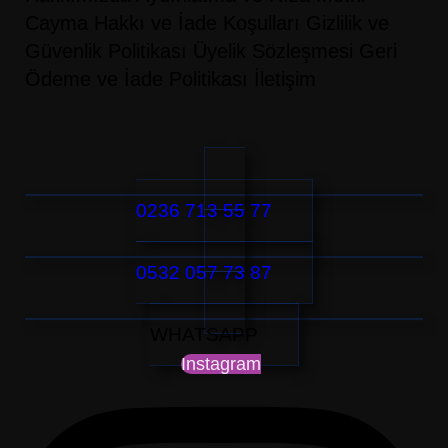
Cayma Hakkı ve İade Koşulları
Gizlilik ve
Güvenlik Politikası
Üyelik Sözleşmesi
Geri
Ödeme ve İade Politikası
İletişim
0236 713 55 77
0532 057 73 87
WHATSAPP
Instagram