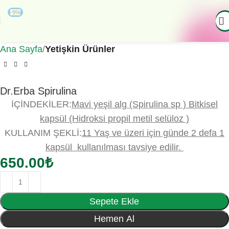
-9%
Ana Sayfa
Yetişkin Ürünler
Dr.Erba Spirulina
İÇİNDEKİLER:
Mavi yeşil alg (Spirulina sp ) Bitkisel
kapsül (Hidroksi propil metil selüloz )
KULLANIM ŞEKLİ:
11 Yaş ve üzeri için günde 2 defa 1
kapsül kullanılması tavsiye edilir.
650.00
₺
Sepete Ekle
Hemen Al