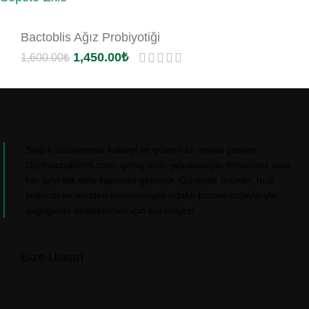
Bactoblis Ağız Probiyotiği
1,450.00
₺
1,600.00
₺
Sağlık ürünlerinde kaliteyi ve güveni bir araya getiren
Dryilmazyildirim.com, geniş ürün yelpazesiyle ihtiyacınız olan
her şeyi tek tıkla kapınıza getiriyor. Güvenilir ürünler, hızlı
teslimat ve müşteri memnuniyeti odaklı hizmet anlayışıyla
sağlığınızı desteklemek için buradayız!
Bize Ulaşın