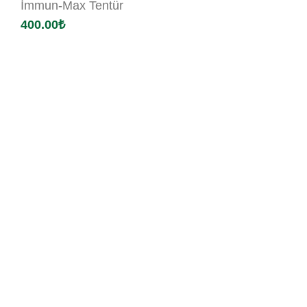
İmmun-Max Tentür
400.00
₺