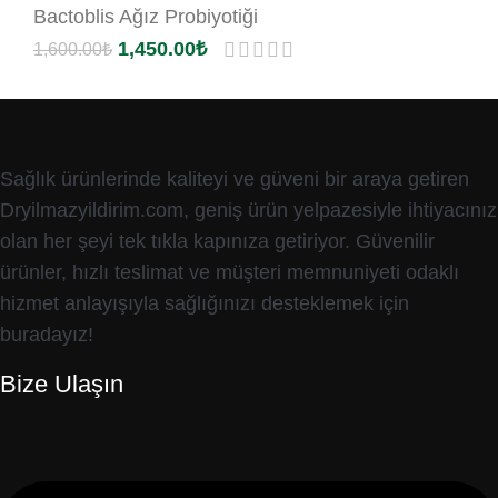
Bactoblis Ağız Probiyotiği
1,450.00
₺
1,600.00
₺
Sağlık ürünlerinde kaliteyi ve güveni bir araya getiren
Dryilmazyildirim.com, geniş ürün yelpazesiyle ihtiyacınız
olan her şeyi tek tıkla kapınıza getiriyor. Güvenilir
ürünler, hızlı teslimat ve müşteri memnuniyeti odaklı
hizmet anlayışıyla sağlığınızı desteklemek için
buradayız!
Bize Ulaşın