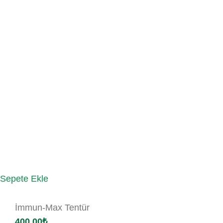
Sepete Ekle
İmmun-Max Tentür
400.00
₺