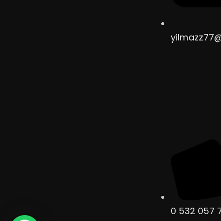
yilmazz77
0 532 057 