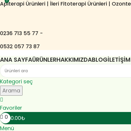
0
Apiterapi Ürünleri | İleri Fitoterapi Ürünleri | Ozont
0236 713 55 77 -
0532 057 73 87
ANA SAYFA
ÜRÜNLER
HAKKIMIZDA
BLOG
İLETIŞIM
Kategori seç
Arama
Favoriler
0
0.00
₺
Menü