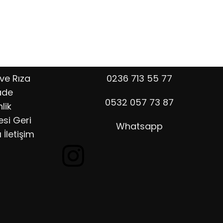
ve Rıza
0236 713 55 77
ade
0532 057 73 87
lik
esi
Geri
Whatsapp
ı
İletişim