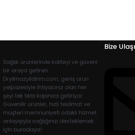
Bize Ulaş
Sağlık ürünlerinde kaliteyi ve güveni
bir araya getiren
Dryilmazyildirim.com, geniş ürün
yelpazesiyle ihtiyacınız olan her
şeyi tek tıkla kapınıza getiriyor.
Güvenilir ürünler, hızlı teslimat ve
müşteri memnuniyeti odaklı hizmet
anlayışıyla sağlığınızı desteklemek
için buradayız!