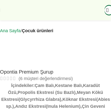
Ana Sayfa
Çocuk ürünleri
Opontia Premium Şurup
(
6
müşteri değerlendirmesi)
İçindekiler:Çam Balı,Kestane Balı,Karadüt
Özü,Propolis Ekstresi (Su Bazlı),Meyan Kökü
Ekstresi(Glycyrrhiza Glabra),Köknar Ekstresi(Abies
sp.),Andız Ekstresi(Inula Helenium),Çin Geveni