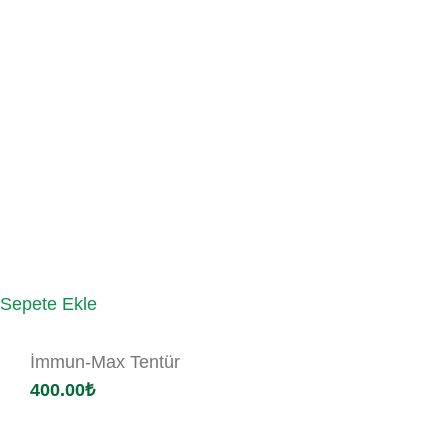
Sepete Ekle
İmmun-Max Tentür
400.00
₺