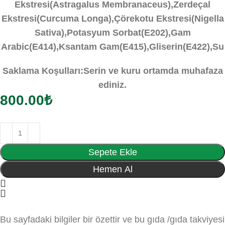
Ekstresi(Astragalus Membranaceus),Zerdeçal
Ekstresi(Curcuma Longa),Çörekotu Ekstresi(Nigella
Sativa),Potasyum Sorbat(E202),Gam
Arabic(E414),Ksantam Gam(E415),Gliserin(E422),Su
Saklama Koşulları:Serin ve kuru ortamda muhafaza
ediniz.
800.00
₺
Sepete Ekle
Hemen Al
Bu sayfadaki bilgiler bir özettir ve bu gıda /gıda takviyesi