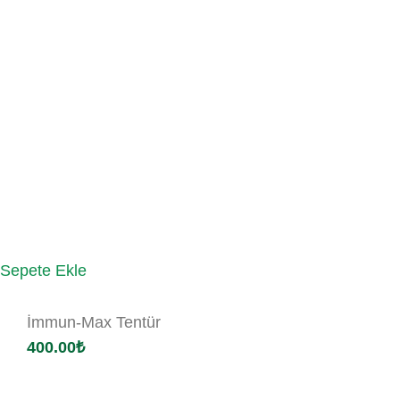
Sepete Ekle
İmmun-Max Tentür
400.00
₺