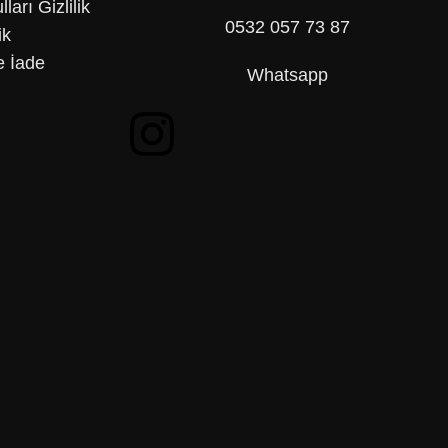
lları
Gizlilik
0532 057 73 87
ik
 İade
Whatsapp