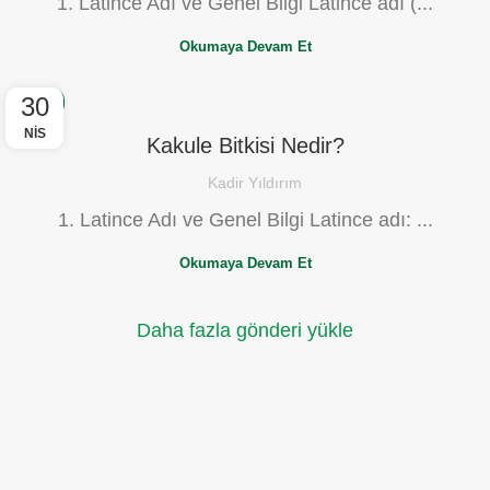
1. Latince Adı ve Genel Bilgi Latince adı (...
Okumaya Devam Et
30
BLOG
NIS
Kakule Bitkisi Nedir?
Kadir Yıldırım
1. Latince Adı ve Genel Bilgi Latince adı: ...
Okumaya Devam Et
Daha fazla gönderi yükle