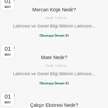
01
BLOG
MAY
Mercan Köşk Nedir?
Kadir Yıldırım
Latincesi ve Genel Bilgi Bitkinin Latincesi...
Okumaya Devam Et
01
BLOG
MAY
Mate Nedir?
Kadir Yıldırım
Latincesi ve Genel Bilgi Bitkinin Latincesi...
Okumaya Devam Et
01
BLOG
MAY
Çakşır Ekstresi Nedir?