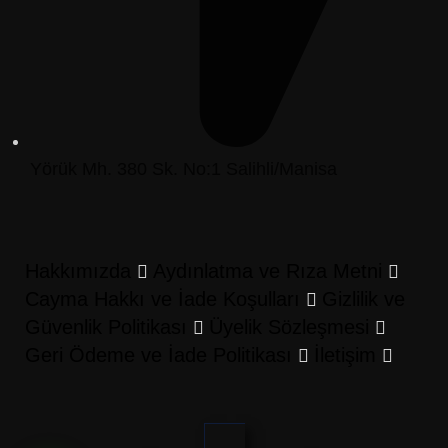
Yörük Mh. 380 Sk. No:1 Salihli/Manisa
Hakkımızda
Aydınlatma ve Rıza Metni
Cayma Hakkı ve İade Koşulları
Gizlilik ve
Güvenlik Politikası
Üyelik Sözleşmesi
Geri Ödeme ve İade Politikası
İletişim