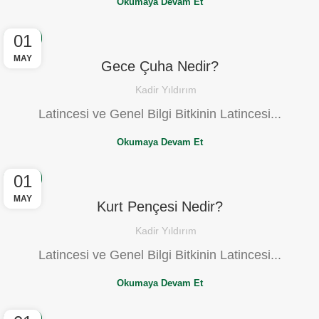
Okumaya Devam Et
01
BLOG
MAY
Gece Çuha Nedir?
Kadir Yıldırım
Latincesi ve Genel Bilgi Bitkinin Latincesi...
Okumaya Devam Et
01
BLOG
MAY
Kurt Pençesi Nedir?
Kadir Yıldırım
Latincesi ve Genel Bilgi Bitkinin Latincesi...
Okumaya Devam Et