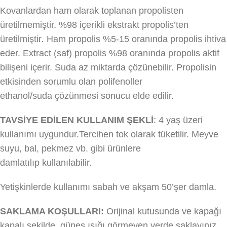
Kovanlardan ham olarak toplanan propolisten
üretilmemiştir. %98 içerikli ekstrakt propolis’ten
üretilmiştir
.
Ham propolis %5-15 oranında propolis ihtiva
eder. Extract (saf) propolis %98 oranında propolis aktif
bilişeni içerir. Suda az miktarda çözünebilir. Propolisin
etkisinden sorumlu olan polifenoller
ethanol/suda çözünmesi sonucu elde edilir.
TAVSİYE EDİLEN KULLANIM ŞEKLİ
: 4 yaş üzeri
kullanımı uygundur.Tercihen tok olarak tüketilir. Meyve
suyu, bal, pekmez vb. gibi ürünlere
damlatılıp kullanılabilir.
Yetişkinlerde kullanımı sabah ve akşam 50’şer damla.
SAKLAMA KOŞULLARI:
Orijinal kutusunda ve kapağı
kapalı şekilde, güneş ışığı görmeyen yerde saklayınız.