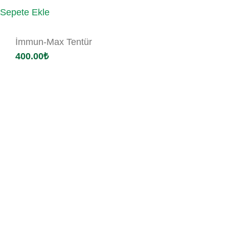
Sepete Ekle
İmmun-Max Tentür
400.00
₺