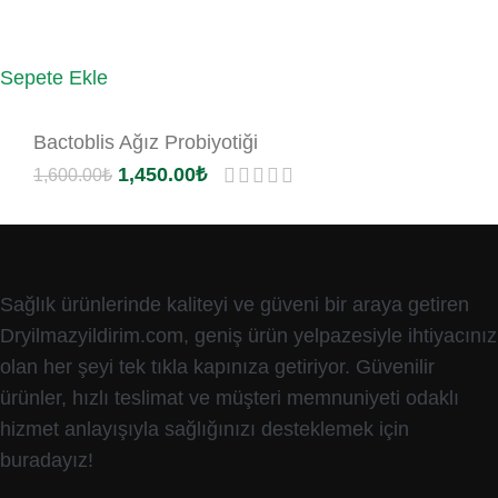
Sepete Ekle
Bactoblis Ağız Probiyotiği
1,450.00
₺
1,600.00
₺
Sağlık ürünlerinde kaliteyi ve güveni bir araya getiren
Dryilmazyildirim.com, geniş ürün yelpazesiyle ihtiyacınız
olan her şeyi tek tıkla kapınıza getiriyor. Güvenilir
ürünler, hızlı teslimat ve müşteri memnuniyeti odaklı
hizmet anlayışıyla sağlığınızı desteklemek için
buradayız!