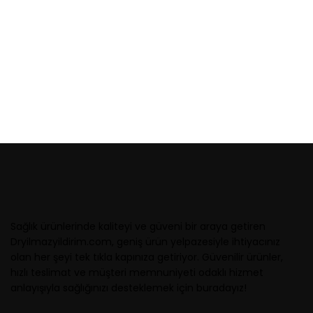
Sağlık ürünlerinde kaliteyi ve güveni bir araya getiren
Dryilmazyildirim.com, geniş ürün yelpazesiyle ihtiyacınız
olan her şeyi tek tıkla kapınıza getiriyor. Güvenilir ürünler,
hızlı teslimat ve müşteri memnuniyeti odaklı hizmet
anlayışıyla sağlığınızı desteklemek için buradayız!