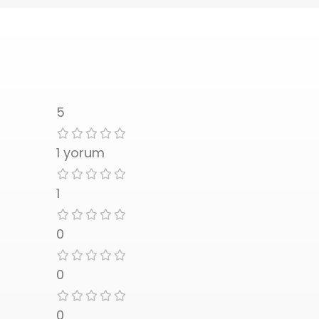
5
1 yorum
1
0
0
0