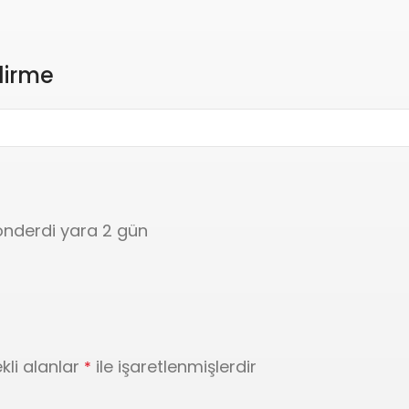
dirme
önderdi yara 2 gün
kli alanlar
ile işaretlenmişlerdir
*