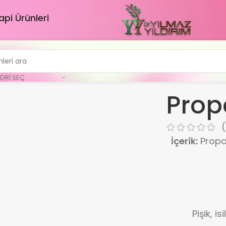
api Ürünleri
ORI SEÇ
Prop
(
İçerik:
Propol
Pişik, is