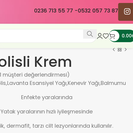
0236 713 55 77 -
0532 057 73 87
0.00
olisli Krem
1
müşteri değerlendirmesi)
is,Lavanta Esansiyel Yağı,Kenevir Yağı,Balmumu
Enfekte yaralarında
Yatak yaralarının hızlı iyileşmesinde
ilik, dermafit, tarzı cilt lezyonlarında kullanılır.