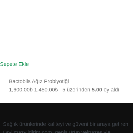
Sepete Ekle
Bactoblis Ağız Probiyotiği
1,600.00
₺
1,450.00
₺
5 üzerinden
5.00
oy aldı
Sağlık ürünlerinde kaliteyi ve güveni bir araya getiren
Dryilmazyildirim.com, geniş ürün yelpazesiyle