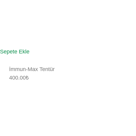
Sepete Ekle
İmmun-Max Tentür
400.00
₺