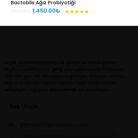
Bactoblis Ağız Probiyotiği
1,450.00
₺
1,600.00
₺
Sağlık ürünlerinde kaliteyi ve güveni bir araya getiren
Dryilmazyildirim.com, geniş ürün yelpazesiyle ihtiyacınız
olan her şeyi tek tıkla kapınıza getiriyor. Güvenilir ürünler,
hızlı teslimat ve müşteri memnuniyeti odaklı hizmet
anlayışıyla sağlığınızı desteklemek için buradayız!
Bize Ulaşın
yilmazz77@hotmail.com
0 532 057 73 87 (Whatsapp Hattı)