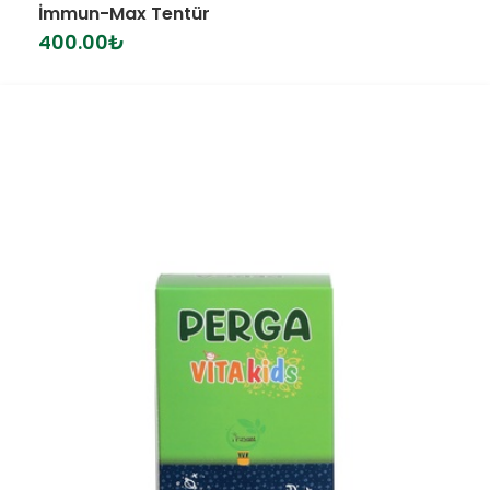
İmmun-Max Tentür
400.00
₺