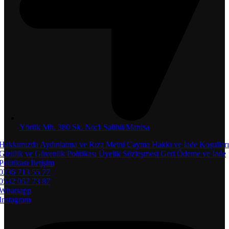
Yörük Mh. 380 Sk. No:1 Salihli/Manisa
Hakkımızda
Aydınlatma ve Rıza Metni
Cayma Hakkı ve İade Koşulları
Gizlilik ve Güvenlik Politikası
Üyelik Sözleşmesi
Geri Ödeme ve İade
Politikası
İletişim
0236 713 55 77
0532 057 73 87
Whatsapp
Instagram