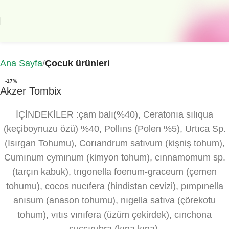
Ana Sayfa
Çocuk ürünleri
-17%
Akzer Tombix
İÇİNDEKİLER :çam balı(%40), Ceratonıa sılıqua
(keçiboynuzu özü) %40, Pollıns (Polen %5), Urtıca Sp.
(Isırgan Tohumu), Corıandrum satıvum (kişniş tohum),
Cumınum cymınum (kimyon tohum), cınnamomum sp.
(tarçın kabuk), trıgonella foenum-graceum (çemen
tohumu), cocos nucıfera (hindistan cevizi), pımpınella
anısum (anason tohumu), nıgella satıva (çörekotu
tohum), vıtıs vınıfera (üzüm çekirdek), cınchona