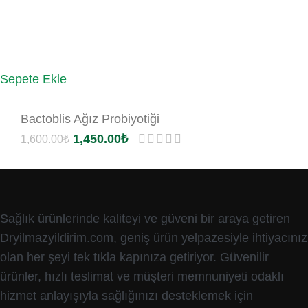
Sepete Ekle
Bactoblis Ağız Probiyotiği
1,450.00
₺
1,600.00
₺
Sağlık ürünlerinde kaliteyi ve güveni bir araya getiren
Dryilmazyildirim.com, geniş ürün yelpazesiyle ihtiyacınız
olan her şeyi tek tıkla kapınıza getiriyor. Güvenilir
ürünler, hızlı teslimat ve müşteri memnuniyeti odaklı
hizmet anlayışıyla sağlığınızı desteklemek için